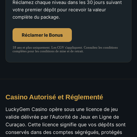
Réclamez chaque niveau dans les 30 jours suivant
votre premier dépôt pour recevoir la valeur
complète du package.
Réclamer le Bonus
18 ans et plus uniquement. Les CGV s'appliquent. Consultez les conditions
complètes pour les conditions de mise et de retrait.
Casino Autorisé et Réglementé
LuckyGem Casino opère sous une licence de jeu
valide délivrée par l'Autorité de Jeux en Ligne de
Curaçao. Cette licence signifie que vos dépôts sont
conservés dans des comptes ségrégués, protégés