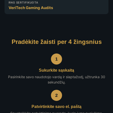
RNG SERTIFIKUOTA
VeriTech Gaming Audits
Pradėkite žaisti per 4 žingsnius
1
Sukurkite sąskaitą
Pasirinkite savo naudotojo vardą ir slaptažodį, užtrunka 30
sekundžių.
2
Patvirtinkite savo el. paštą