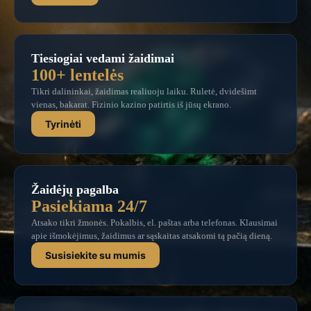
Tiesiogiai vedami žaidimai
100+ lentelės
Tikri dalininkai, žaidimas realiuoju laiku. Ruletė, dvidešimt
vienas, bakarat. Fizinio kazino patirtis iš jūsų ekrano.
Tyrinėti
Žaidėjų pagalba
Pasiekiama 24/7
Atsako tikri žmonės. Pokalbis, el. paštas arba telefonas. Klausimai
apie išmokėjimus, žaidimus ar sąskaitas atsakomi tą pačią dieną.
Susisiekite su mumis