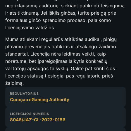
nepriklausomų auditorių, siekiant patikrinti teisingumą
ir atsitiktinumą. Jei iškils ginčas, turite prieigą prie
formalaus ginčo sprendimo proceso, palaikomo
licencijavimo valdžios.
Mums atliekami reguliarūs atitikties audikai, pinigų
plovimo prevencijos patikros ir atsakingo žaidimo
standartai. Licencija nėra leidimas veikti, kaip
norėtume, bet įpareigojimas laikytis konkrečių
vartotojų apsaugos taisyklių. Galite patikrinti šios
licencijos statusą tiesiogiai pas reguliatorių prieš
žaidimą.
REGULIATORIUS
Curaçao eGaming Authority
LICENCIJOS NUMERIS
8048/JAZ-GL-2023-0156