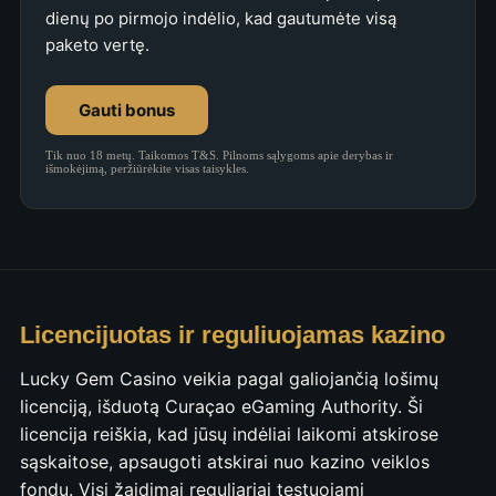
dienų po pirmojo indėlio, kad gautumėte visą
paketo vertę.
Gauti bonus
Tik nuo 18 metų. Taikomos T&S. Pilnoms sąlygoms apie derybas ir
išmokėjimą, peržiūrėkite visas taisykles.
Licencijuotas ir reguliuojamas kazino
Lucky Gem Casino veikia pagal galiojančią lošimų
licenciją, išduotą Curaçao eGaming Authority. Ši
licencija reiškia, kad jūsų indėliai laikomi atskirose
sąskaitose, apsaugoti atskirai nuo kazino veiklos
fondų. Visi žaidimai reguliariai testuojami