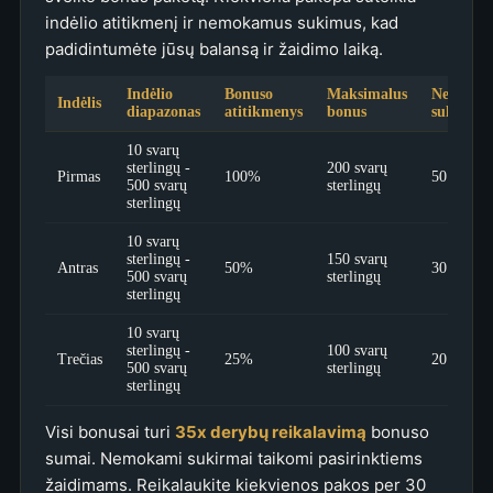
indėlio atitikmenį ir nemokamus sukimus, kad
padidintumėte jūsų balansą ir žaidimo laiką.
Indėlio
Bonuso
Maksimalus
Nemoka
Indėlis
diapazonas
atitikmenys
bonus
sukirmai
10 svarų
sterlingų -
200 svarų
Pirmas
100%
50
500 svarų
sterlingų
sterlingų
10 svarų
sterlingų -
150 svarų
Antras
50%
30
500 svarų
sterlingų
sterlingų
10 svarų
sterlingų -
100 svarų
Trečias
25%
20
500 svarų
sterlingų
sterlingų
Visi bonusai turi
35x derybų reikalavimą
bonuso
sumai. Nemokami sukirmai taikomi pasirinktiems
žaidimams. Reikalaukite kiekvienos pakos per 30