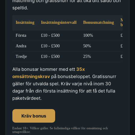
matchning och gratissnurr för att öka ditt saldo och
speltid.
Max
Insättning
Insättningsintervall
Bonusmatchning
bonus
Första
£10 - £500
100%
£200
Andra
£10 - £500
50%
£150
Tredje
£10 - £500
25%
£100
Alla bonusar kommer med ett
35x
omsättningskrav
på bonusbeloppet. Gratissnurr
gäller för utvalda spel. Kräv varje nivå inom 30
dagar från din första insättning för att få det fulla
paketvärdeet.
Kräv bonus
Endast 18+. Villkor gäller. Se fullständiga villkor för omsättning och
uttagsvillkor.