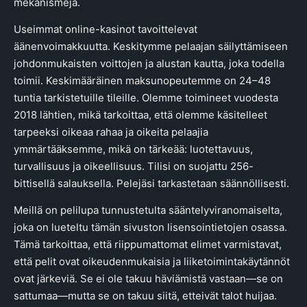
mekanismeja.
Useimmat online-kasinot tavoittelevat
äänenvoimakkuutta. Keskitymme pelaajan säilyttämiseen
johdonmukaisten voittojen ja alustan kautta, joka todella
toimii. Keskimääräinen maksunopeutemme on 24–48
tuntia tarkistetuille tileille. Olemme toimineet vuodesta
2018 lähtien, mikä tarkoittaa, että olemme käsitelleet
tarpeeksi oikeaa rahaa ja oikeita pelaajia
ymmärtääksemme, mikä on tärkeää: luotettavuus,
turvallisuus ja oikeellisuus. Tilisi on suojattu 256-
bittisellä salauksella. Pelejäsi tarkastetaan säännöllisesti.
Meillä on pelilupa tunnustetulta sääntelyviranomaiselta,
joka on lueteltu tämän sivuston lisensointietojen osassa.
Tämä tarkoittaa, että riippumattomat elimet varmistavat,
että pelit ovat oikeudenmukaisia ja liiketoimintakäytännöt
ovat järkeviä. Se ei ole takuu häviämistä vastaan—se on
sattumaa—mutta se on takuu siitä, etteivät talot huijaa.