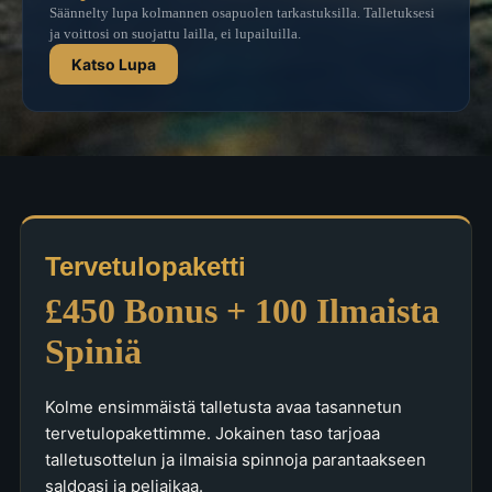
Säännelty lupa kolmannen osapuolen tarkastuksilla. Talletuksesi
ja voittosi on suojattu lailla, ei lupailuilla.
Katso Lupa
Tervetulopaketti
£450 Bonus + 100 Ilmaista
Spiniä
Kolme ensimmäistä talletusta avaa tasannetun
tervetulopakettimme. Jokainen taso tarjoaa
talletusottelun ja ilmaisia spinnoja parantaakseen
saldoasi ja peliaikaa.