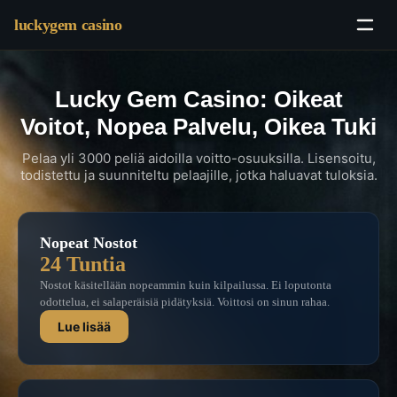
luckygem casino
Lucky Gem Casino: Oikeat
Voitot, Nopea Palvelu, Oikea Tuki
Pelaa yli 3000 peliä aidoilla voitto-osuuksilla. Lisensoitu,
todistettu ja suunniteltu pelaajille, jotka haluavat tuloksia.
Nopeat Nostot
24 Tuntia
Nostot käsitellään nopeammin kuin kilpailussa. Ei loputonta
odottelua, ei salaperäisiä pidätyksiä. Voittosi on sinun rahaa.
Lue lisää