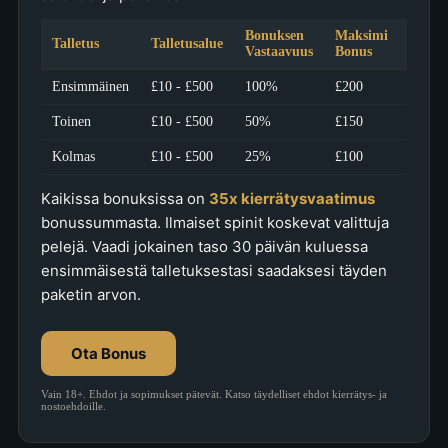
Bonuksen
Maksimi
Ilmais
Talletus
Talletusalue
Vastaavuus
Bonus
Spinit
Ensimmäinen
£10 - £500
100%
£200
50
Toinen
£10 - £500
50%
£150
30
Kolmas
£10 - £500
25%
£100
20
Kaikissa bonuksissa on
35x kierrätysvaatimus
bonussummasta. Ilmaiset spinit koskevat valittuja
pelejä. Vaadi jokainen taso 30 päivän kuluessa
ensimmäisestä talletuksestasi saadaksesi täyden
paketin arvon.
Ota Bonus
Vain 18+. Ehdot ja sopimukset pätevät. Katso täydelliset ehdot kierrätys- ja
nostoehdoille.