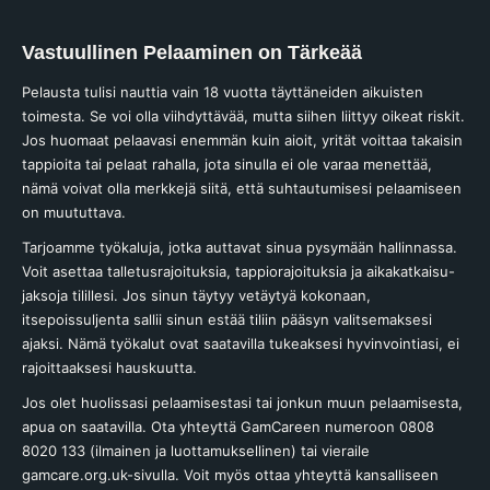
Vastuullinen Pelaaminen on Tärkeää
Pelausta tulisi nauttia vain 18 vuotta täyttäneiden aikuisten
toimesta. Se voi olla viihdyttävää, mutta siihen liittyy oikeat riskit.
Jos huomaat pelaavasi enemmän kuin aioit, yrität voittaa takaisin
tappioita tai pelaat rahalla, jota sinulla ei ole varaa menettää,
nämä voivat olla merkkejä siitä, että suhtautumisesi pelaamiseen
on muututtava.
Tarjoamme työkaluja, jotka auttavat sinua pysymään hallinnassa.
Voit asettaa talletusrajoituksia, tappiorajoituksia ja aikakatkaisu-
jaksoja tilillesi. Jos sinun täytyy vetäytyä kokonaan,
itsepoissuljenta sallii sinun estää tiliin pääsyn valitsemaksesi
ajaksi. Nämä työkalut ovat saatavilla tukeaksesi hyvinvointiasi, ei
rajoittaaksesi hauskuutta.
Jos olet huolissasi pelaamisestasi tai jonkun muun pelaamisesta,
apua on saatavilla. Ota yhteyttä GamCareen numeroon 0808
8020 133 (ilmainen ja luottamuksellinen) tai vieraile
gamcare.org.uk-sivulla. Voit myös ottaa yhteyttä kansalliseen