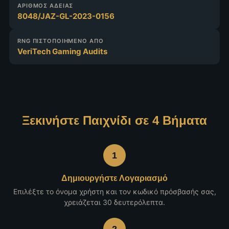
ΑΡΙΘΜΌΣ ΆΔΕΙΑΣ
8048/JAZ-GL-2023-0156
RNG ΠΙΣΤΟΠΟΙΗΜΈΝΟ ΑΠΌ
VeriTech Gaming Audits
Ξεκινήστε Παιχνίδι σε 4 Βήματα
1
Δημιουργήστε Λογαριασμό
Επιλέξτε το όνομα χρήστη και τον κωδικό πρόσβασής σας,
χρειάζεται 30 δευτερόλεπτα.
2