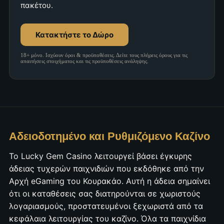
πακέτου.
Κατακτήστε το Δώρο
18+ μόνο. Ισχύουν όροι & προϋποθέσεις. Δείτε τους πλήρεις όρους για τις
απαιτήσεις στοιχήματος και τις προϋποθέσεις ανάληψης.
Αδειοδοτημένο και Ρυθμιζόμενο Καζίνο
Το Lucky Gem Casino λειτουργεί βάσει έγκυρης
άδειας τυχερών παιχνιδιών που εκδόθηκε από την
Αρχή eGaming του Κουρακάο. Αυτή η άδεια σημαίνει
ότι οι καταθέσεις σας διατηρούνται σε χωριστούς
λογαριασμούς, προστατευμένοι ξεχωριστά από τα
κεφάλαια λειτουργίας του καζίνο. Όλα τα παιχνίδια