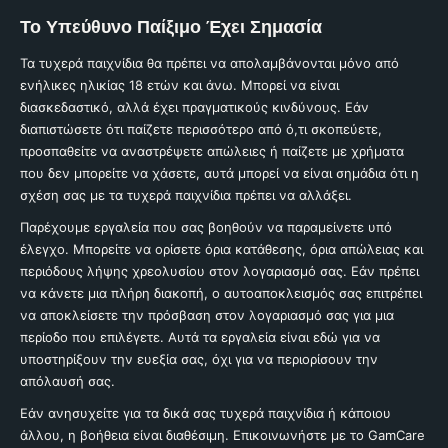
Το Υπεύθυνο Παίξιμο Έχει Σημασία
Τα τυχερά παιχνίδια θα πρέπει να απολαμβάνονται μόνο από
ενήλικες ηλικίας 18 ετών και άνω. Μπορεί να είναι
διασκεδαστικό, αλλά έχει πραγματικούς κινδύνους. Εάν
διαπιστώσετε ότι παίζετε περισσότερο από ό,τι σκοπεύετε,
προσπαθείτε να αναστρέψετε απώλειες ή παίζετε με χρήματα
που δεν μπορείτε να χάσετε, αυτά μπορεί να είναι σημάδια ότι η
σχέση σας με τα τυχερά παιχνίδια πρέπει να αλλάξει.
Παρέχουμε εργαλεία που σας βοηθούν να παραμείνετε υπό
έλεγχο. Μπορείτε να ορίσετε όρια κατάθεσης, όρια απώλειας και
περιόδους λήψης χρεολυσίου στον λογαριασμό σας. Εάν πρέπει
να κάνετε μια πλήρη διακοπή, ο αυτοαποκλεισμός σας επιτρέπει
να αποκλείσετε την πρόσβαση στον λογαριασμό σας για μια
περίοδο που επιλέγετε. Αυτά τα εργαλεία είναι εδώ για να
υποστηρίξουν την ευεξία σας, όχι για να περιορίσουν την
απόλαυσή σας.
Εάν ανησυχείτε για τα δικά σας τυχερά παιχνίδια ή κάποιου
άλλου, η βοήθεια είναι διαθέσιμη. Επικοινωνήστε με το GamCare