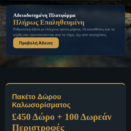
Αδειοδοτημένη Πλατφόρμα
Πλήρως Επαληθευμένη
Ρυθμιστική άδεια με ελέγχους τρίτου μέρους. Οι καταθέσεις και τα
κέρδη σας προστατεύονται από το νόμο, όχι από υποσχέσεις.
Προβολή Άδειας
Πακέτο Δώρου
Καλωσορίσματος
£450 Δώρο + 100 Δωρεάν
Περιστροφές