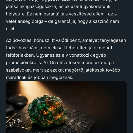
játékaink igazságosak-e, és az üzleti gyakorlatunk
helyes-e. Ez nem garantálja a veszítésed ellen – ez a
véletlenség dolga – de garantálja, hogy a kaszinó nem
csal.
Az üdvözlési bónusz itt valódi pénz, amelyet ténylegesen
tudsz használni, nem elcsalt lehetetlen játékmenet
feltételekben. Ugyanez az elv vonatkozik egyéb
promócióinkra is. Az Ön előzetesen mondjuk meg a
szabályokat, mert az azokat megértő játékosok tovább
maradnak és jobban megbíznak.