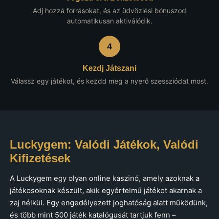
Adj hozzá forrásokat, és az üdvözlési bónuszod
automatikusan aktiválódik.
4
Kezdj Játszani
Válassz egy játékot, és kezdd meg a nyerő szessziódat most.
Luckygem: Valódi Játékok, Valódi
Kifizetések
A Luckygem egy olyan online kaszinó, amely azoknak a
játékosoknak készült, akik egyértelmű játékot akarnak a
zaj nélkül. Egy engedélyezett joghatóság alatt működünk,
és több mint 500 játék katalógusát tartjuk fenn –