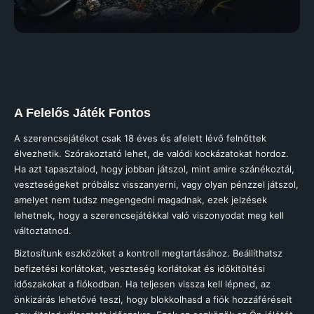
A Felelős Játék Fontos
A szerencsejátékot csak 18 éves és afelett lévő felnőttek
élvezhetik. Szórakoztató lehet, de valódi kockázatokat hordoz.
Ha azt tapasztalod, hogy jobban játszol, mint amire szánékoztál,
veszteségeket próbálsz visszanyerni, vagy olyan pénzzel játszol,
amelyet nem tudsz megengedni magadnak, ezek jelzések
lehetnek, hogy a szerencsejátékkal való viszonyodat meg kell
változtatnod.
Biztosítunk eszközöket a kontroll megtartásához. Beállíthatsz
befizetési korlátokat, veszteség korlátokat és időkitöltési
időszakokat a fiókodban. Ha teljesen vissza kell lépned, az
önkizárás lehetővé teszi, hogy blokkolhasd a fiók hozzáféréseit