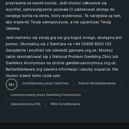
przerwania na swoim koncie. Jeśli chcesz całkowicie się
wycofać, samowyłączenie pozwala Ci zablokować dostęp do
swojego konta na okres, który wybierzesz. Te narzędzia są tam,
aby wspierać Twoje samopoczucie, a nie ograniczać Twoją
zabawę.
Jeśli martwisz się swoją grą lub grą kogoś innego, dostępna jest
pomoc. Skontaktuj się z GamCare na +44 (0)808 8020 133
(bezpłatnie i poufnie) lub odwiedź gamcare.org.uk. Możesz
także skontaktować się z National Problem Gambling Clinic lub
Gamblers Anonymous na stronie gamblersanonymous.org.uk.
BeGambleAware.org zawiera informacje i zasoby wsparcia. Nie
musisz stawić temu czoła sam.
Certyfikowany przez GamCare
Partner BeGambleAware
18+
Licencjonowany przez Gambling Commission
Zabezpieczona SSL
RNG Certyfikowany