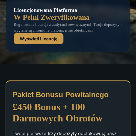
Licencjonowana Platforma
W Pełni Zweryfikowana
Regulowana licencja z audytami zewnętrznymi. Twoje depozyty i
wygrane są chronione prawem, a nie obietnicami.
Wyświetl Licencję
Pakiet Bonusu Powitalnego
£450 Bonus + 100
Darmowych Obrotów
Twoje pierwsze trzy depozyty odblokowują nasz