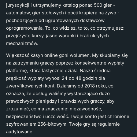
jurysdykcji i utrzymujemy katalog ponad 500 gier -
automatów, gier stołowych i opcji krupiera na żywo -
pochodzących od ugruntowanych dostawców
oprogramowania. To, co widzisz, to to, co otrzymujesz:
przejrzyste kursy, jasne warunki i brak ukrytych
mechanizmów.
Większość kasyn online goni wolumen. My skupiamy się
na zatrzymaniu graczy poprzez konsekwentne wypłaty i
platformę, która faktycznie działa. Nasza średnia
prędkość wypłaty wynosi 24 do 48 godzin dla
zweryfikowanych kont. Działamy od 2018 roku, co
oznacza, że obsługiwaliśmy wystarczająco dużo
prawdziwych pieniędzy i prawdziwych graczy, aby
zrozumieć, co ma znaczenie: niezawodność,
bezpieczeństwo i uczciwość. Twoje konto jest chronione
szyfrowaniem 256-bitowym. Twoje gry są regularnie
audytowane.