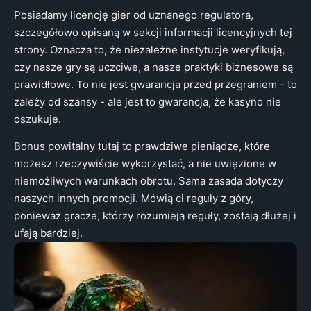
Posiadamy licencję gier od uznanego regulatora,
szczegółowo opisaną w sekcji informacji licencyjnych tej
strony. Oznacza to, że niezależne instytucje weryfikują,
czy nasze gry są uczciwe, a nasze praktyki biznesowe są
prawidłowe. To nie jest gwarancja przed przegraniem - to
zależy od szansy - ale jest to gwarancja, że kasyno nie
oszukuje.
Bonus powitalny tutaj to prawdziwe pieniądze, które
możesz rzeczywiście wykorzystać, a nie uwięzione w
niemożliwych warunkach obrotu. Sama zasada dotyczy
naszych innych promocji. Mówią ci reguły z góry,
ponieważ gracze, którzy rozumieją reguły, zostają dłużej i
ufają bardziej.