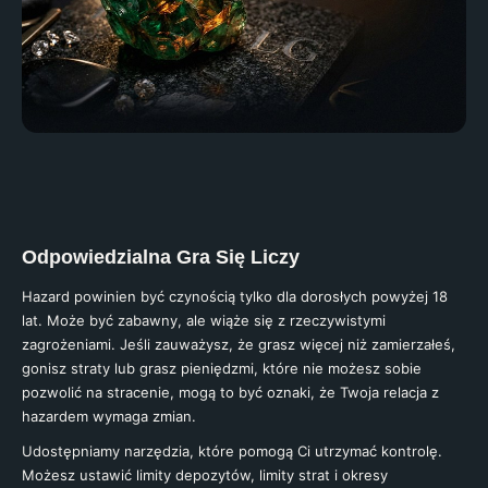
Odpowiedzialna Gra Się Liczy
Hazard powinien być czynością tylko dla dorosłych powyżej 18
lat. Może być zabawny, ale wiąże się z rzeczywistymi
zagrożeniami. Jeśli zauważysz, że grasz więcej niż zamierzałeś,
gonisz straty lub grasz pieniędzmi, które nie możesz sobie
pozwolić na stracenie, mogą to być oznaki, że Twoja relacja z
hazardem wymaga zmian.
Udostępniamy narzędzia, które pomogą Ci utrzymać kontrolę.
Możesz ustawić limity depozytów, limity strat i okresy